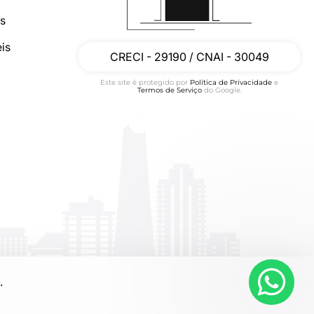
os
is
CRECI - 29190 / CNAI - 30049
Este site é protegido por
Política de Privacidade
e
Termos de Serviço
do Google.
.