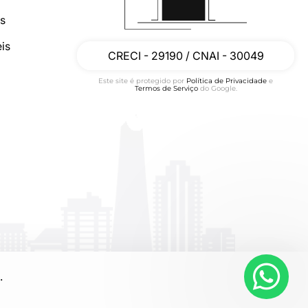
os
is
CRECI - 29190 / CNAI - 30049
Este site é protegido por
Política de Privacidade
e
Termos de Serviço
do Google.
.