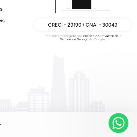
os
is
CRECI - 29190 / CNAI - 30049
Este site é protegido por
Política de Privacidade
e
Termos de Serviço
do Google.
.