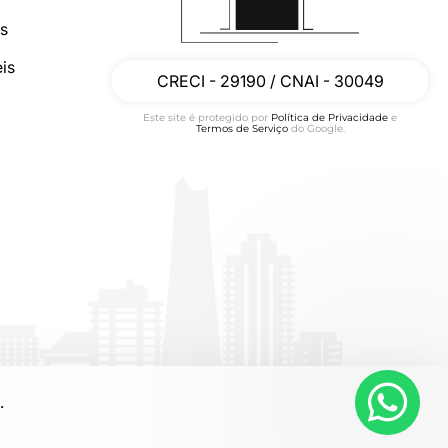
os
is
CRECI - 29190 / CNAI - 30049
Este site é protegido por
Política de Privacidade
e
Termos de Serviço
do Google.
.