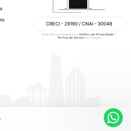
os
is
CRECI - 29190 / CNAI - 30049
Este site é protegido por
Política de Privacidade
e
Termos de Serviço
do Google.
.