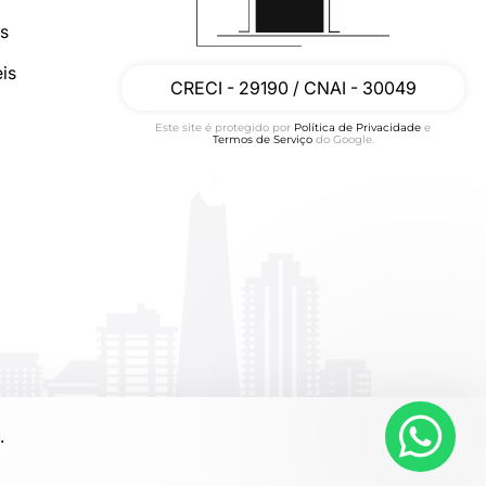
os
is
CRECI - 29190 / CNAI - 30049
Este site é protegido por
Política de Privacidade
e
Termos de Serviço
do Google.
.