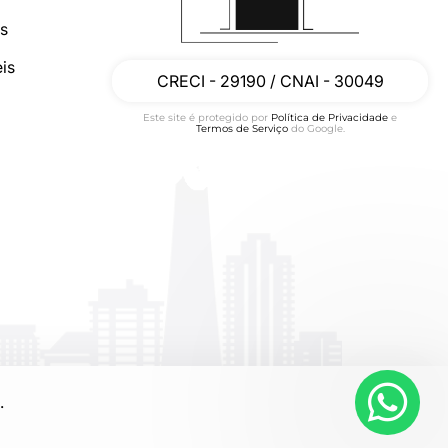
os
is
CRECI - 29190 / CNAI - 30049
Este site é protegido por
Política de Privacidade
e
Termos de Serviço
do Google.
.