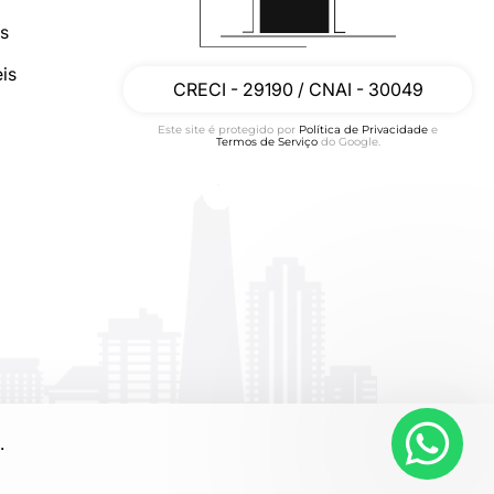
os
is
CRECI - 29190 / CNAI - 30049
Este site é protegido por
Política de Privacidade
e
Termos de Serviço
do Google.
.