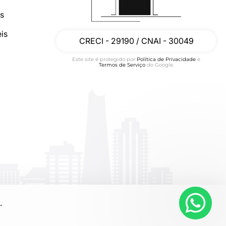
os
is
CRECI - 29190 / CNAI - 30049
Este site é protegido por
Política de Privacidade
e
Termos de Serviço
do Google.
.