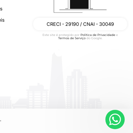
os
is
CRECI - 29190 / CNAI - 30049
Este site é protegido por
Política de Privacidade
e
Termos de Serviço
do Google.
.