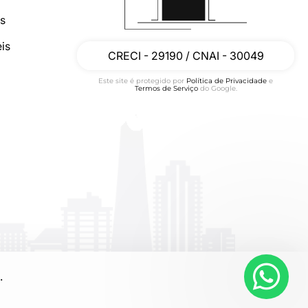
os
is
CRECI - 29190 / CNAI - 30049
Este site é protegido por
Política de Privacidade
e
Termos de Serviço
do Google.
.