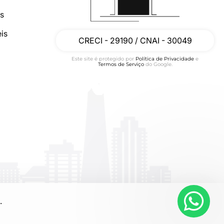
os
is
CRECI - 29190 / CNAI - 30049
Este site é protegido por
Política de Privacidade
e
Termos de Serviço
do Google.
.