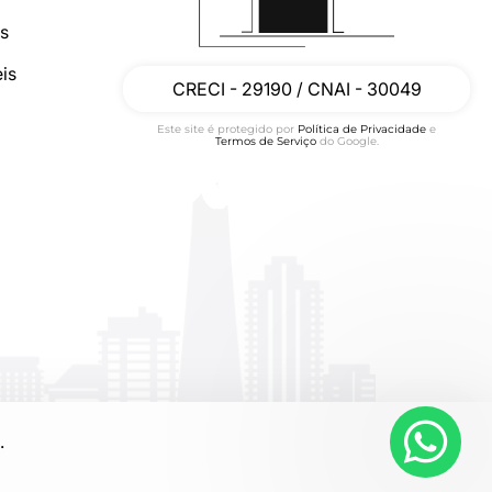
os
is
CRECI - 29190 / CNAI - 30049
Este site é protegido por
Política de Privacidade
e
Termos de Serviço
do Google.
.