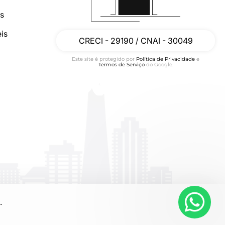
os
is
CRECI - 29190 / CNAI - 30049
Este site é protegido por
Política de Privacidade
e
Termos de Serviço
do Google.
.