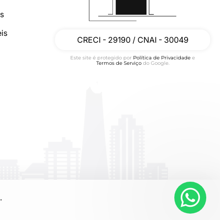
os
is
CRECI - 29190 / CNAI - 30049
Este site é protegido por
Política de Privacidade
e
Termos de Serviço
do Google.
.