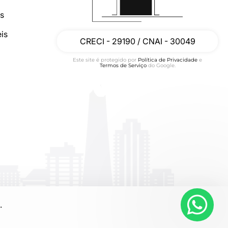
os
is
CRECI - 29190 / CNAI - 30049
Este site é protegido por
Política de Privacidade
e
Termos de Serviço
do Google.
.