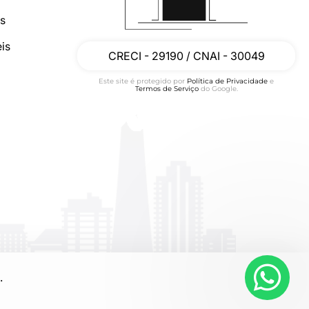
os
is
CRECI - 29190 / CNAI - 30049
Este site é protegido por
Política de Privacidade
e
Termos de Serviço
do Google.
.