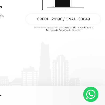
os
is
CRECI - 29190 / CNAI - 30049
Este site é protegido por
Política de Privacidade
e
Termos de Serviço
do Google.
.