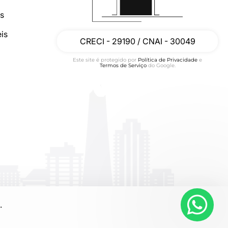
os
is
CRECI - 29190 / CNAI - 30049
Este site é protegido por
Política de Privacidade
e
Termos de Serviço
do Google.
.